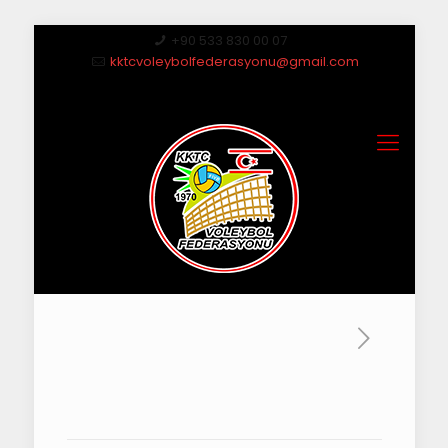
+90 533 830 00 07
kktcvoleybolfederasyonu@gmail.com