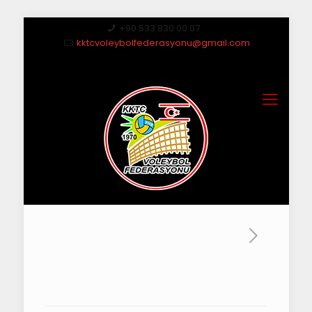
+90 533 830 00 07
kktcvoleybolfederasyonu@gmail.com