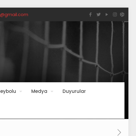
u@gmail.com
leybolu
Medya
Duyurular