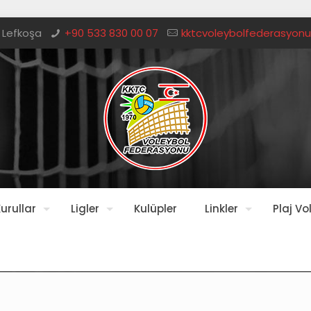
 Lefkoşa
+90 533 830 00 07
kktcvoleybolfederasyon
urullar
Ligler
Kulüpler
Linkler
Plaj Vo