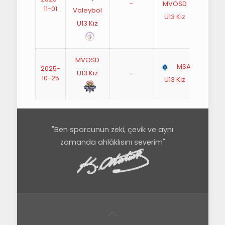
-
13:00
MVOSD
11-01
Voleybol
U13 Kız
U13 Kız
MVOSD
MSA
2025-
U13 Kız
-
14:30
10-25
U13 Kız
"Ben sporcunun zeki, çevik ve aynı
zamanda ahlâklısını severim"