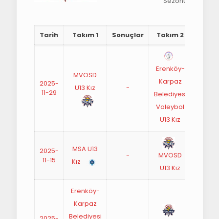
Sezonu
Tarih
Takım 1
Sonuçlar
Takım 2
Zama
Erenköy-
MVOSD
Karpaz
2025-
U13 Kız
-
13:00
11-29
Belediyesi
Voleybol
U13 Kız
MSA U13
2025-
-
13:00
MVOSD
11-15
Kız
U13 Kız
Erenköy-
Karpaz
Belediyesi
2025-