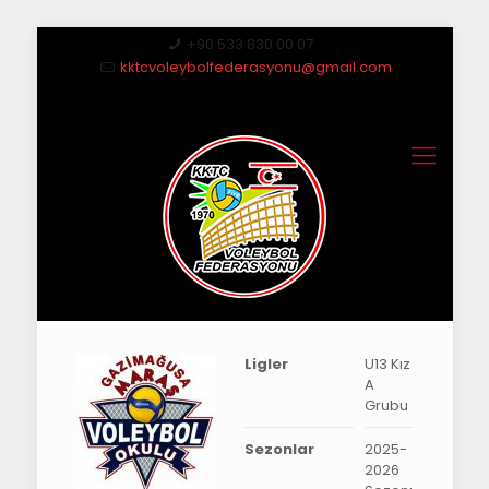
+90 533 830 00 07
kktcvoleybolfederasyonu@gmail.com
Ligler
U13 Kız
A
Grubu
Sezonlar
2025-
2026